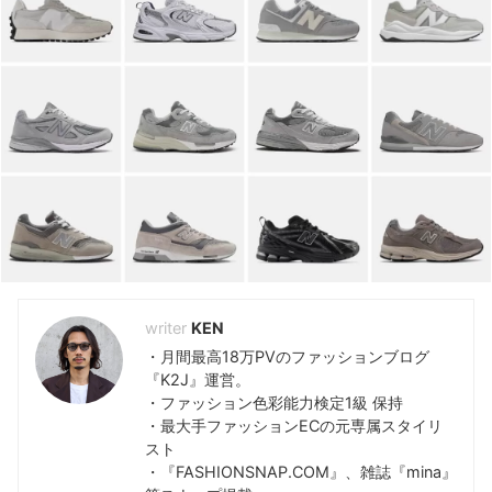
KEYWORD -キーワードで検索-
810s
(5)
Hender Scheme
(7)
おすすめランキング
(48)
アディダス
(35)
コンバース
(5)
ダサい
(39)
ナイキ
(6)
ニューバランス
(9)
ノードグリーン
(7)
プーマ
(5)
ユニクロ
(12)
レビュー
(118)
評判解説
(48)
KEN
・月間最高18万PVのファッションブログ
『K2J』運営。
・ファッション色彩能力検定1級 保持
・最大手ファッションECの元専属スタイリ
スト
・『FASHIONSNAP.COM』、雑誌『mina』