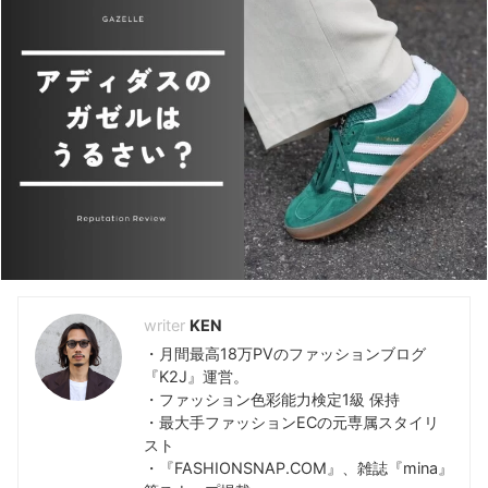
KEYWORD -キーワードで検索-
810s
(5)
Hender Scheme
(7)
おすすめランキング
(48)
アディダス
(35)
コンバース
(5)
ダサい
(39)
ナイキ
(6)
ニューバランス
(9)
ノードグリーン
(7)
プーマ
(5)
ユニクロ
(12)
レビュー
(118)
評判解説
(48)
KEN
・月間最高18万PVのファッションブログ
『K2J』運営。
・ファッション色彩能力検定1級 保持
・最大手ファッションECの元専属スタイリ
スト
・『FASHIONSNAP.COM』、雑誌『mina』