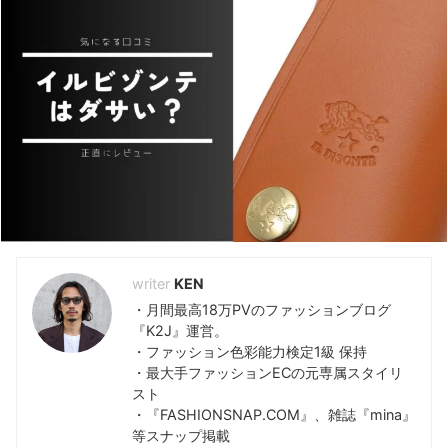
KEYWORD -キーワードで検索-
810s
(5)
Hender Scheme
(7)
おすすめランキング
(48)
アディダス
(35)
コンバース
(5)
ダサい
(39)
ナイキ
(6)
ニューバランス
(9)
ノードグリーン
(7)
プーマ
(5)
ユニクロ
(12)
レビュー
(118)
評判解説
(48)
KEN
・月間最高18万PVのファッションブログ
『K2J』運営。
・ファッション色彩能力検定1級 保持
・最大手ファッションECの元専属スタイリ
スト
・『FASHIONSNAP.COM』、雑誌『mina』
等スナップ掲載