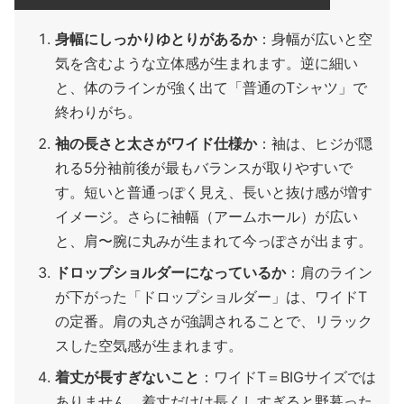
身幅にしっかりゆとりがあるか
：身幅が広いと空
気を含むような立体感が生まれます。逆に細い
と、体のラインが強く出て「普通のTシャツ」で
終わりがち。
袖の長さと太さがワイド仕様か
：袖は、ヒジが隠
れる5分袖前後が最もバランスが取りやすいで
す。短いと普通っぽく見え、長いと抜け感が増す
イメージ。さらに袖幅（アームホール）が広い
と、肩〜腕に丸みが生まれて今っぽさが出ます。
ドロップショルダーになっているか
：肩のライン
が下がった「ドロップショルダー」は、ワイドT
の定番。肩の丸さが強調されることで、リラック
スした空気感が生まれます。
着丈が長すぎないこと
：ワイドT＝BIGサイズでは
ありません。着丈だけは長くしすぎると野暮った