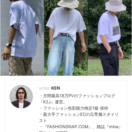
KEYWORD -キーワードで検索-
810s
(5)
Hender Scheme
(7)
おすすめランキング
(48)
アディダス
(35)
コンバース
(5)
ダサい
(39)
ナイキ
(6)
ニューバランス
(9)
ノードグリーン
(7)
プーマ
(5)
ユニクロ
(12)
レビュー
(118)
評判解説
(48)
KEN
・月間最高18万PVのファッションブログ
『K2J』運営。
・ファッション色彩能力検定1級 保持
・最大手ファッションECの元専属スタイリ
スト
・『FASHIONSNAP.COM』、雑誌『mina』