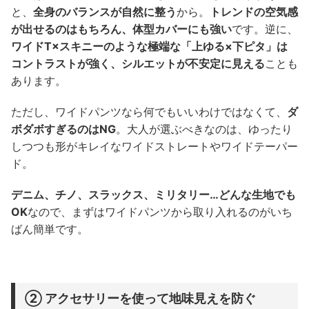
と、
全身のバランスが自然に整う
から。
トレンドの空気感
が出せるのはもちろん、体型カバーにも強い
です。逆に、
ワイドT×スキニーのような極端な「上ゆる×下ピタ」は
コントラストが強く、シルエットが不安定に見える
ことも
あります。
ただし、ワイドパンツなら何でもいいわけではなくて、
ダ
ボダボすぎるのはNG
。大人が選ぶべきなのは、ゆったり
しつつも形がキレイなワイドストレートやワイドテーパー
ド。
デニム、チノ、スラックス、ミリタリー…どんな生地でも
OK
なので、まずはワイドパンツから取り入れるのがいち
ばん簡単です。
② アクセサリーを使って地味見えを防ぐ