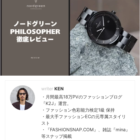
KEYWORD -キーワードで検索-
810s
(5)
Hender Scheme
(7)
おすすめランキング
(48)
アディダス
(35)
コンバース
(5)
ダサい
(39)
ナイキ
(6)
ニューバランス
(9)
ノードグリーン
(7)
プーマ
(5)
ユニクロ
(12)
レビュー
(118)
評判解説
(48)
KEN
・月間最高18万PVのファッションブログ
『K2J』運営。
・ファッション色彩能力検定1級 保持
・最大手ファッションECの元専属スタイリ
スト
・『FASHIONSNAP.COM』、雑誌『mina』
等スナップ掲載