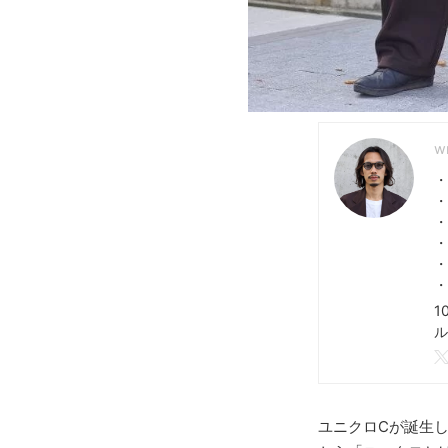
・
・
・
・
・
・
1
ル
ユニクロCが誕生