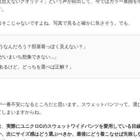
は思えないクオリティ」という声が続出して、今ではカラー展開を
す。
はそこじゃないですよね。写真で見ると確かに良さそう。でも、
うなんだろう？部屋着っぽく見えない？」
がいまいち想像できない…」
あるけど、どっちを選べば正解？」
が一番不安になるところだと思います。スウェットパンツって、選
てしまいますからね。
は、
実際にユニクロCのスウェットワイドパンツを愛用している目
か、次にサイズ感はどう選ぶべきか、最後にどう着こなせば失敗し