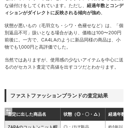
な値付けをしてくれています。ただし、
経過年数とコンデ
ィションがダイレクトに反映される傾向が強め
。
状態が悪いもの（毛羽立ち・シワ・色褪せなど）は、「個
別返品不可」扱いとなる場合があり、価格は100〜200円
前後に。一方で、CA4LAのように新品同様の商品は、小
物でも1,000円と高評価でした。
当然ではありますが、使用感の少ないアイテムを中心に送
るのがセカスト査定で高値を出すコツだとわかります。
ファストファッションブランドの査定結果
査定に出した商品名
状態（◎・〇・△）
経過年数
ZARAのコットンニット帽
◎：ほぼ新品
約1年以内