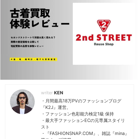
KEYWORD -キーワードで検索-
810s
(5)
Hender Scheme
(7)
おすすめランキング
(48)
アディダス
(35)
コンバース
(5)
ダサい
(39)
ナイキ
(6)
ニューバランス
(9)
ノードグリーン
(7)
プーマ
(5)
ユニクロ
(12)
レビュー
(118)
評判解説
(48)
KEN
・月間最高18万PVのファッションブログ
『K2J』運営。
・ファッション色彩能力検定1級 保持
・最大手ファッションECの元専属スタイリ
スト
・『FASHIONSNAP.COM』、雑誌『mina』