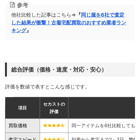
参考
他社比較した記事はこちら⇒
『
同じ服を6社で査定
した結果が衝撃！古着宅配買取のおすすめ業者ラン
キング
』
総合評価（価格・速度・対応・安心）
評価を数値で表すとこんな感じです。
セカストの
項目
評価
買取価格
同一アイテムを6社比較しても
査定スピード
到着から査定まで2～7日。繁忙